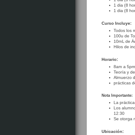
1 dia (8 ho
1 dia (8 ho
Curso Incluye:
Todos los 
100u de To
10mL de Ác
Hilos de in
Horario:
8am a 5p
Teoría y d
Almuerzo 
prácticas 
Nota Importante:
La práctica
Los alumnos
12:30
Se otorga m
Ubicación: