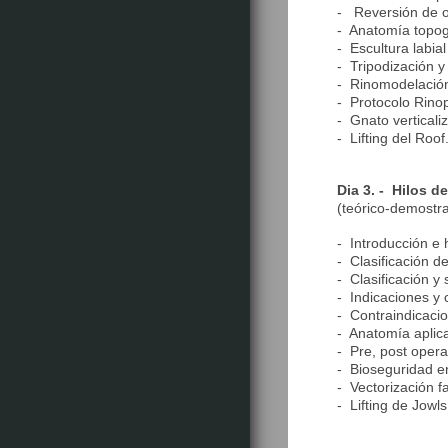
-
Reversión de ob
- Anatomía topogr
- Escultura labia
- Tripodización y
- Rinomodelación 
- Protocolo Rino
- Gnato verticali
- Lifting del Roof
Dia 3. - Hilos d
(teórico-demostra
- Introducción e 
- Clasificación d
- Clasificación y 
- Indicaciones y 
- Contraindicacio
- Anatomía aplica
- Pre, post opera
- Bioseguridad en
- Vectorización f
- Lifting de Jowl