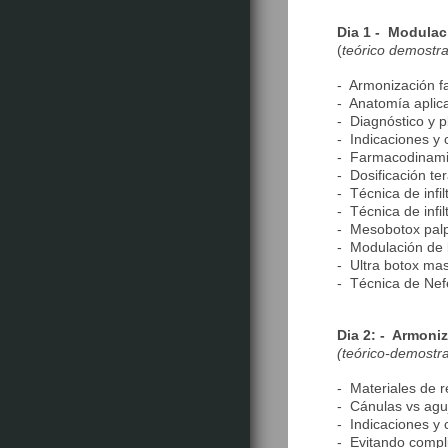
Dia 1 - Modulac
(
teórico demostra
- Armonización fac
- Anatomía aplicad
- Diagnóstico y p
- Indicaciones y 
- Farmacodinamic
- Dosificación ter
- Técnica de infil
- Técnica de infil
- Mesobotox palp
- Modulación de l
- Ultra botox ma
- Técnica de Nefe
Dia 2: - Armoniz
(teórico-demostra
- Materiales de 
- Cánulas vs agu
- Indicaciones y 
- Evitando compli