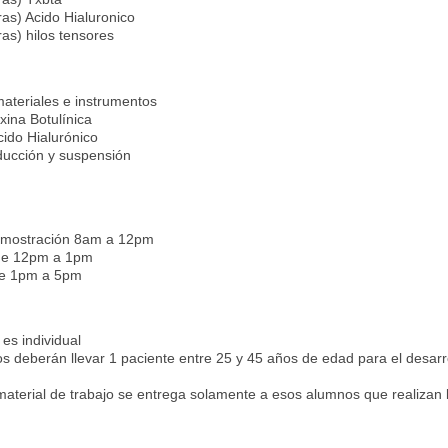
ras) Acido Hialuronico
ras) hilos tensores
materiales e instrumentos
xina Botulínica
ido Hialurónico
ducción y suspensi
ón
m
emostración 8am a 12pm
de 12pm a 1pm
de 1pm a 5pm
 es individual
 deberán llevar 1 paciente entre 25 y 45 años de edad para el desarroll
aterial de trabajo se entrega solamente a esos alumnos que realizan l