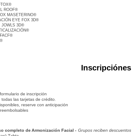
OTOX®
EL ROOF®
TOX MASETERINO®
ACIÓN EYE FOX 3D®
E JOWLS 3D®
TICALIZACIÓN®
OFACF®
G®
Inscripciónes
formulario de inscripción
todas las tarjetas de crédito.
isponibles, reserve con anticipación
 reembolsables
so completo de Armonización Facial -
Grupos reciben descuentos
ras) Txbta