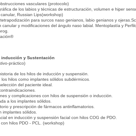
strucciones vasculares (protocolo)
áfica de los labios y técnicas de estructuración, volumen e hiper sens
l canular, Russian Lips(workshop)
 tetrapodización para surcos naso genianos, labio genianos y ojeras.S
canular y modificaciones del ángulo naso labial. Mentoplastía y Perfilo
prog.
zación®
.
e inducción y Sustentación
tivo-práctico)
historia de los hilos de inducción y suspensión.
e los hilos como implantes sólidos subdérmicos.
selección del paciente ideal.
contraindicaciones.
nes y complicaciones con hilos de suspensión o inducción.
da a los implantes sólidos.
torio y prescripción de fármacos antinflamatorios.
 implantes sólidos.
acial en inducción y suspensión facial con hilos COG de PDO.
s con hilos PDO - PCL. (workshop)