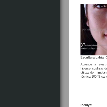
Escultura Labial
Aprende la re-estr
hipersensualización
utilizando impla
técnica
100 % canu
Incluye: