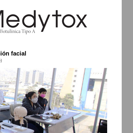
ón facial
o)