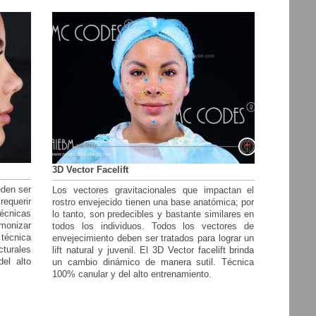
3D Vector Facelift
eden ser
Los vectores gravitacionales que impactan el
querir
rostro envejecido tienen una base anatómica; por
técnicas
lo tanto, son predecibles y bastante similares en
monizar
todos los individuos. Todos l
os vectores de
 técnica
envejecimiento deben ser tratados para lograr un
cturales
lift natural y juvenil.
El 3D Vector facelift brinda
el alto
un cambio dinámico de manera sutil. T
écnica
100% canular y del alto entrenamiento.