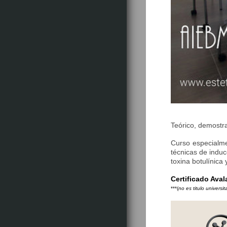
Teórico, demostra
Curso especialme
técnicas de induc
toxina botulínica
Certificado Ava
***(
no es titulo universit