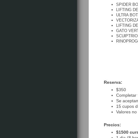
SPIDER B
LIFTING D
ULTRA BO
VECTORIZ
LIFTING D
GATO VER
SCUlPTRI
RINOPRO
Reserva:
$350
Completar 
Se aceptan 
15 cupos d
Valores no
Precios:
$1500 cur
1 dia (8 ho