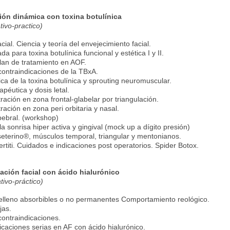
ión dinámica con toxina botulínica
tivo-practico)
ial. Ciencia y teoría del envejecimiento facial.
a para toxina botulínica funcional y estética I y II.
lan de tratamiento en AOF.
contraindicaciones de la TBxA.
a de la toxina botulínica y sprouting neuromuscular.
apéutica y dosis letal.
tración en zona frontal-glabelar por triangulación.
tración en zona peri orbitaria y nasal.
ebral. (workshop)
a sonrisa hiper activa y gingival (mock up a dígito presión)
seterino®, músculos temporal, triangular y mentonianos.
rtiti. Cuidados e indicaciones post operatorios. Spider Botox.
ación facial con ácido hialurónico
tivo-práctico)
relleno absorbibles o no permanentes Comportamiento reológico.
jas.
contraindicaciones.
caciones serias en AF con ácido hialurónico.