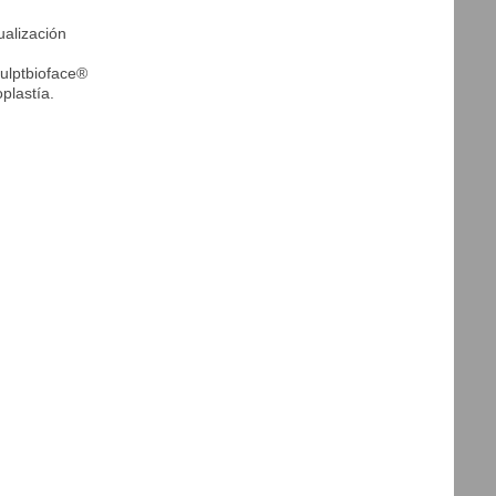
ualización
culptbioface®
plastía.