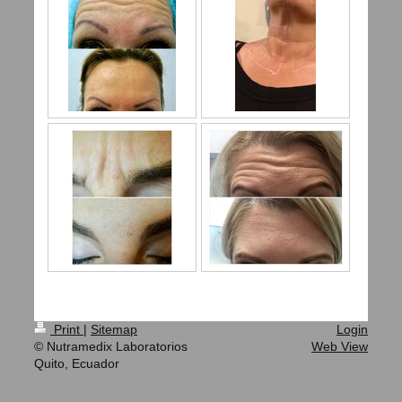
Print
|
Sitemap
Login
© Nutramedix Laboratorios
Web View
Quito, Ecuador